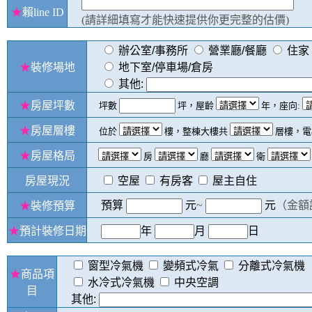
★
賴line ID
(請詳細填寫才能快速提供你更完整的估價)
辦公室/事務所
營業廳/餐廳
住家
★
裝修場地
地下室/停車場/倉房
其他:
★
房屋坪數
坪數
坪，屋齡
年，座向:
★
房屋層樓
位於
樓，整棟大樓共
層樓，電
★
房屋格局
房
廳
衛
房屋現況
空屋
有房客
屋主自住
預算
元
~
元
（金額
★
裝修預算
★
預計裝修日期
年
月
日
窗型冷氣機
變頻式冷氣
分離式冷氣機
★
商品項
水冷式冷氣機
中央空調
目
其他: