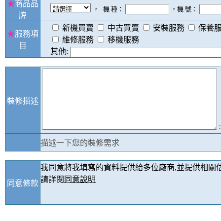
★
商品品
，
機 種：
，機 號：
牌
新機買賣
中古買賣
安裝服務
保養
★
服務項
維修服務
移機服務
目
其他:
裝修描述
描述一下您的裝修需求
我同意將我填寫的資料提供給多位廠商,並提供相關估
請詳閱
同意說明
同意條款