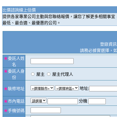
比價諮詢線上估價
提供各家專業公司主動與您聯絡報價，讓您了解更多相關事宜
最低、最合適、最優惠的公司。
登錄資訊
請務必據實選擇，
★
委託人姓
名
★
委託人身
屋主
屋主代理人
份
地址:
★
裝修地址
分機
★
市內電話
★
手機號碼